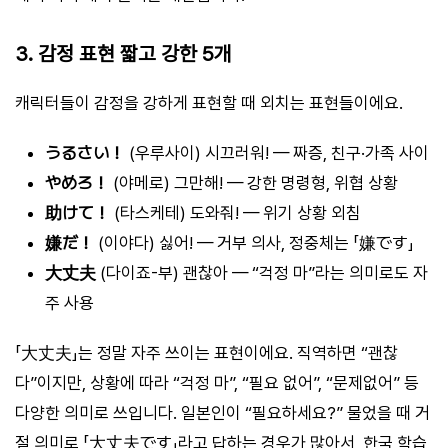
3. 감정 표현 짧고 강한 5개
캐릭터들이 감정을 강하게 표현할 때 외치는 표현들이에요.
うるさい！
(우루사이) 시끄러워! — 짜증, 친구·가족 사이
やめろ！
(야메로) 그만해! — 강한 명령형, 위협 상황
助けて！
(타스케테) 도와줘! — 위기 상황 외침
嫌だ！
(이야다) 싫어! — 거부 의사, 정중체는 「嫌です」
大丈夫
(다이죠-부) 괜찮아 — “걱정 마”라는 의미로도 자
주 사용
「大丈夫」는 정말 자주 쓰이는 표현이에요. 직역하면 “괜찮
다”이지만, 상황에 따라 “걱정 마”, “필요 없어”, “문제없어” 등
다양한 의미로 쓰입니다. 일본인이 “필요하세요?” 물었을 때 거
절 의미로 「大丈夫です」라고 답하는 경우가 많아서, 한국 학습