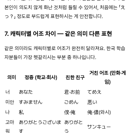
본인이 의도치 않게 화난 것처럼 들릴 수 있어서, 처음에는 「え
っ？」 정도로 부드럽게 표현하시는 게 안전합니다.
7. 캐릭터별 어조 차이 — 같은 의미 다른 표현
같은 의미라도 캐릭터별로 어조가 완전히 달라져요. 한국 학습
자분들이 가장 헷갈리시는 부분 중 하나입니다.
거친 어조 (만화·게
의미
정중 (학교·회사)
친한 친구
임)
너
あなた
君·お前
てめえ
미안
すみません
ごめん
悪い
나
私
僕·俺
俺·儂(와시)
고마
ありがとうございま
ありがと
サンキュー
워
す
う