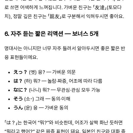
로 쓰면 어색하게 느껴집니다. 가벼운 친구는 「友達」(토모다
치), 정말 깊은 친구는 「親友」로 구분해서 익혀두시면 좋아요.
6. 자주 듣는 짧은 리액션 — 보너스 5개
명대사는 아니지만 너무 자주 들려서 알아두시면 좋은 짧은 반
응 표현들이에요.
えっ？
(엣) 응? — 가벼운 의문
は？
(하) 뭐? — 놀람·짜증, 어조에 따라 다름
なに？
(나니) 뭐? — 무관심·관심 모두 가능
そう
(소-) 그래 — 동의·이해
うん
(운) 응 — 가벼운 동의
「は？」는 한국어 “뭐?”와 비슷한데, 어조가 살짝 화난 듯하면
“뭐라고 했어?” 같은 짜증 표현이 돼요. 일본인 친구와 대화 중