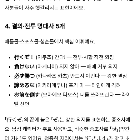
자분들이 자주 헷갈리시는 표현이에요.
4. 결의·전투 명대사 5개
배틀물·스포츠물·청춘물에서 핵심 어휘예요.
行くぞ！
(이쿠조) 간다! — 전투·시합 직전 외침
負けない
(마케나이) 지지 않아 — 패배 거부 의지
必ず勝つ
(카나라즈 카츠) 반드시 이긴다 — 강한 결심
諦めるな
(아키라메루나) 포기 마 — 타인에게 격려
お前を倒す
(오마에오 타오스) 너를 쓰러뜨린다 — 라이
벌 선언
「行くぞ」의 끝에 붙은 「ぞ」는 강한 의지를 표현하는 종조사예
요. 남성 캐릭터가 주로 사용하고, 비슷한 종조사로 「ぜ」(약간
더 거친)도 있어요. 정중한 자리에서는 「行きます」가 맞고, 친