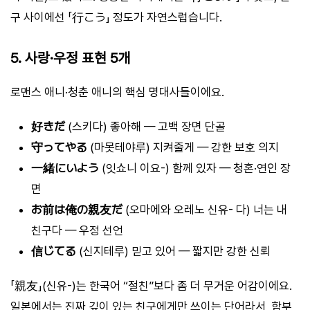
구 사이에선 「行こう」 정도가 자연스럽습니다.
5. 사랑·우정 표현 5개
로맨스 애니·청춘 애니의 핵심 명대사들이에요.
好きだ
(스키다) 좋아해 — 고백 장면 단골
守ってやる
(마못테야루) 지켜줄게 — 강한 보호 의지
一緒にいよう
(잇쇼니 이요-) 함께 있자 — 청혼·연인 장
면
お前は俺の親友だ
(오마에와 오레노 신유- 다) 너는 내
친구다 — 우정 선언
信じてる
(신지테루) 믿고 있어 — 짧지만 강한 신뢰
「親友」(신유-)는 한국어 “절친”보다 좀 더 무거운 어감이에요.
일본에서는 진짜 깊이 있는 친구에게만 쓰이는 단어라서, 함부