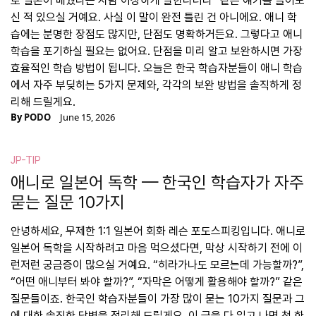
로 일본어 배웠다는 사람 이상하게 말한다더라” 같은 얘기를 들어보
신 적 있으실 거예요. 사실 이 말이 완전 틀린 건 아니에요. 애니 학
습에는 분명한 장점도 많지만, 단점도 명확하거든요. 그렇다고 애니
학습을 포기하실 필요는 없어요. 단점을 미리 알고 보완하시면 가장
효율적인 학습 방법이 됩니다. 오늘은 한국 학습자분들이 애니 학습
에서 자주 부딪히는 5가지 문제와, 각각의 보완 방법을 솔직하게 정
리해 드릴게요.
By
PODO
June 15, 2026
JP-TIP
애니로 일본어 독학 — 한국인 학습자가 자주
묻는 질문 10가지
안녕하세요, 무제한 1:1 일본어 회화 레슨 포도스피킹입니다. 애니로
일본어 독학을 시작하려고 마음 먹으셨다면, 막상 시작하기 전에 이
런저런 궁금증이 많으실 거예요. “히라가나도 모르는데 가능할까?”,
“어떤 애니부터 봐야 할까?”, “자막은 어떻게 활용해야 할까?” 같은
질문들이죠. 한국인 학습자분들이 가장 많이 묻는 10가지 질문과 그
에 대한 솔직한 답변을 정리해 드릴게요. 이 글을 다 읽고 나면 첫 한