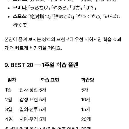
코미디
: 「うるさい」 「やめろ」 「ばか」 「は？」
스포츠
: 「絶対勝つ」 「諦めるな」 「やってやる」 「みんな、
行くぞ」
본인이 즐겨 보시는 장르의 표현부터 우선 익히시면 학습 효과
가 더 빠르게 체감되실 거예요.
9. BEST 20 — 1주일 학습 플랜
일차
학습 표현
학습량
1일
인사·상황 5개
5개
2일
감정 표현 5개
10개
3일
결의·전투 5개
15개
4일
사랑·우정 5개
20개
5~6일
전체 복습 + 캐릭터 어조 익히기
20개