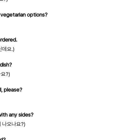
vegetarian options?
ordered.
닌데요.)
 dish?
요?)
l, please?
ith any sides?
 나오나요?)
rd?