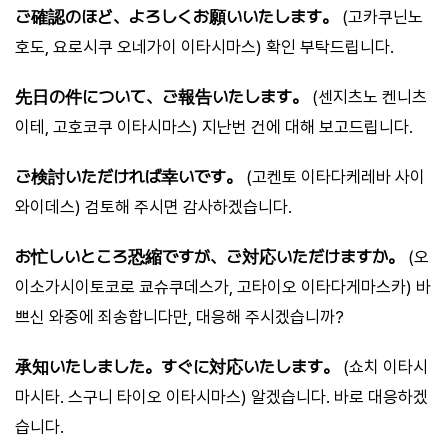
ご確認のほど、よろしくお願いいたします。
(고카쿠닌노
호도, 요로시쿠 오네가이 이타시마스) 확인 부탁드립니다.
先日の件について、ご報告いたします。
(센지츠노 켄니츠
이테, 고호코쿠 이타시마스) 지난번 건에 대해 보고드립니다.
ご検討いただければ幸いです。
(고켄토 이타다케레바 사이
와이데스) 검토해 주시면 감사하겠습니다.
お忙しいところ恐縮ですが、ご対応いただけますか。
(오
이소가시이토코로 쿄슈쿠데스가, 고타이오 이타다게마스카) 바
쁘신 와중에 죄송합니다만, 대응해 주시겠습니까?
承知いたしました。すぐに対応いたします。
(쇼치 이타시
마시타. 스구니 타이오 이타시마스) 알겠습니다. 바로 대응하겠
습니다.