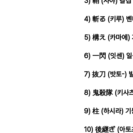
3) 鞘 (사야) 칼집
4) 斬る (키루) 
5) 構え (카마에)
6) 一閃 (잇센) 
7) 抜刀 (밧토-) 
8) 鬼殺隊 (키사
9) 柱 (하시라) 기
10) 後継ぎ (아