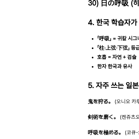
30) 日の呼吸 (히
4. 한국 학습자가
「呼吸」 = 귀칼 시
「柱·上弦·下弦」 등
호흡 = 자연 + 검술
한자 한국과 유사
5. 자주 쓰는 일
鬼を狩る。
(오니오 카
剣術を磨く。
(켄쥬츠오
呼吸を極める。
(코큐-