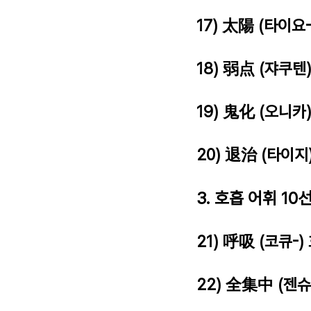
17) 太陽 (타이요-
18) 弱点 (쟈쿠텐
19) 鬼化 (오니카
20) 退治 (타이지
3. 호흡 어휘 10
21) 呼吸 (코큐-)
22) 全集中 (젠슈