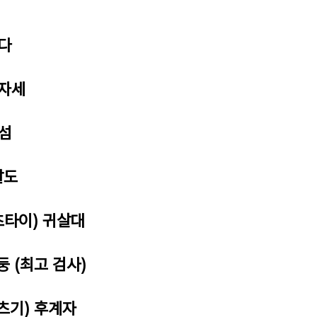
벤다
 자세
일섬
발도
츠타이) 귀살대
둥 (최고 검사)
토츠기) 후계자