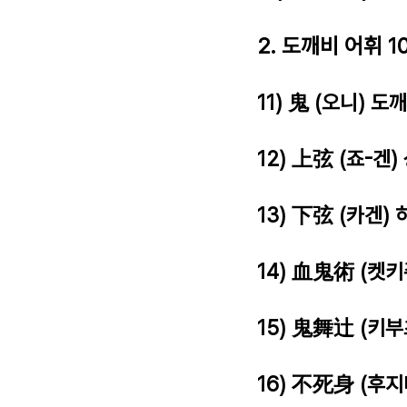
2. 도깨비 어휘 1
11) 鬼 (오니) 도
12) 上弦 (죠-겐)
13) 下弦 (카겐) 
14) 血鬼術 (켓
15) 鬼舞辻 (키부
16) 不死身 (후지