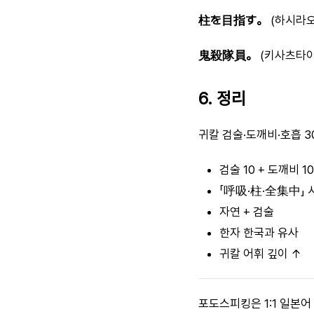
柱を目指す。
(하시라오
鬼殺隊員。
(키사츠타이
6. 정리
귀칼 검술·도깨비·호흡 
검술 10 + 도깨비 10
「呼吸·柱·全集中」
자연 + 검술
한자 한국과 유사
귀칼 어휘 깊이 ↑
포도스피킹은 1:1 일본