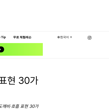
Tip
무료 체험레슨
🌐 한국어 ▼
표현 30가
도깨비·호흡 표현 30가