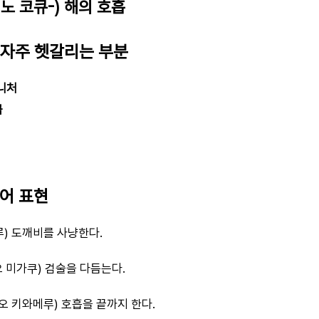
노 코큐-) 해의 호흡
 자주 헷갈리는 부분
그니처
급
본어 표현
루) 도깨비를 사냥한다.
 미가쿠) 검술을 다듬는다.
오 키와메루) 호흡을 끝까지 한다.