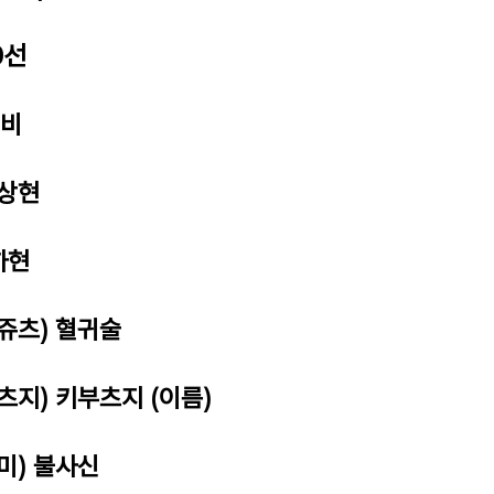
0선
깨비
 상현
하현
키쥬츠) 혈귀술
츠지) 키부츠지 (이름)
미) 불사신