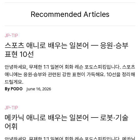
Recommended Articles
JP-TIP
스포츠 애니로 배우는 일본어 — 응원·승부
표현 10선
안녕하세요, 무제한 1:1 일본어 회화 레슨 포도스피킹입니다. 스포츠
애니에는 응원·승부와 관련된 강한 표현이 가득해요. 10선을 정리해
드릴게요.
By
PODO
June 16, 2026
JP-TIP
메카닉 애니로 배우는 일본어 — 로봇·기술
어휘
안녕하세요, 무제한 1:1 일본어 회화 레슨 포도스피킹입니다. 메카닉