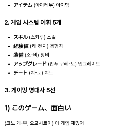
アイテム
(아이테무) 아이템
2. 게임 시스템 어휘 5개
スキル
(스키루) 스킬
経験値
(케-켄치) 경험치
装備
(소-비) 장비
アップグレード
(압푸 구레-도) 업그레이드
チート
(치-토) 치트
3. 게이밍 명대사 5선
1) このゲーム、面白い
(코노 게-무, 오모시로이) 이 게임 재밌어